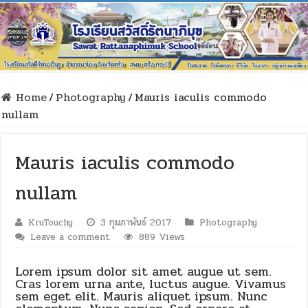
Home
/
Photography
/
Mauris iaculis commodo
nullam
Mauris iaculis commodo
nullam
KruTouchy
3 กุมภาพันธ์ 2017
Photography
Leave a comment
889 Views
Lorem ipsum dolor sit amet augue ut sem.
Cras lorem urna ante, luctus augue. Vivamus
sem eget elit. Mauris aliquet ipsum. Nunc