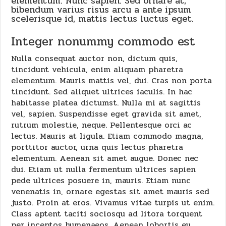
elementum. Nunc sapien. Sed ornare at,
bibendum varius risus arcu a ante ipsum
scelerisque id, mattis lectus luctus eget.
Integer nonummy commodo est
Nulla consequat auctor non, dictum quis,
tincidunt vehicula, enim aliquam pharetra
elementum. Mauris mattis vel, dui. Cras non porta
tincidunt. Sed aliquet ultrices iaculis. In hac
habitasse platea dictumst. Nulla mi at sagittis
vel, sapien. Suspendisse eget gravida sit amet,
rutrum molestie, neque. Pellentesque orci ac
lectus. Mauris at ligula. Etiam commodo magna,
porttitor auctor, urna quis lectus pharetra
elementum. Aenean sit amet augue. Donec nec
dui. Etiam ut nulla fermentum ultrices sapien
pede ultrices posuere in, mauris. Etiam nunc
venenatis in, ornare egestas sit amet mauris sed
justo. Proin at eros. Vivamus vitae turpis ut enim.
Class aptent taciti sociosqu ad litora torquent
per inceptos hymenaeos. Aenean lobortis eu,