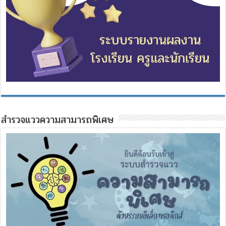
สำรวจแววความสามารถพิเศษ