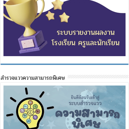
สำรวจแววความสามารถพิเศษ