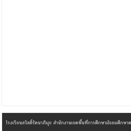
โรงเรียนสวัสดิ์รัตนาภิมุข สำนักงานเขตพื้นที่การศึกษามัธยมศึกษาตร