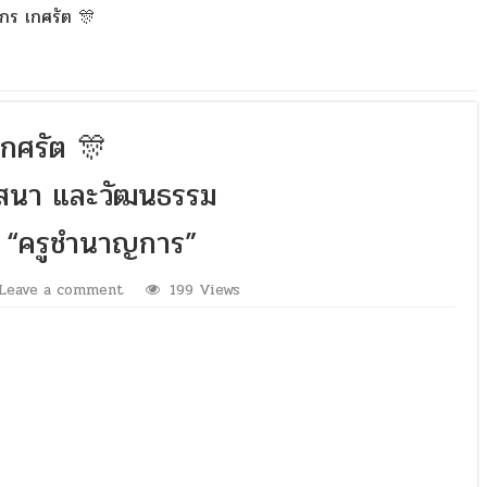
กร เกศรัต 🎊
เกศรัต 🎊
ศาสนา และวัฒนธรรม
นะ “ครูชำนาญการ”
Leave a comment
199 Views