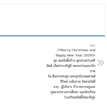
Next
🎉Merry Christmas and
Happy New Year 2026🥳
สุข สมสวัสดิ์สร้าง ศุภพ่างสว่างศรี
สันต์ เลิศประเสริฐมี พละแกร่งและเบิก
บาน
วัน คืนประสบสุข มละทุกข์เกษมศานต์
ปีใหม่ เถลิงกาล รัตนาสวัสดี
จาก.. ผู้บริหาร ข้าราชการครูและ
บุคลากรทางการศึกษา และนักเรียน
โรงเรียนสวัสดิ์รัตนาภิมุข