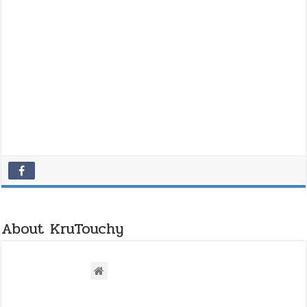
รูป
แบบ
3D
โดย
ใช้
ห้องเรียน
เป็น
ฐาน
”
ใน
การ
คัด
เลือก
รูป
แบบ
About KruTouchy
การ
นิเทศ
ภายใน
ที่
เป็น
แบบ