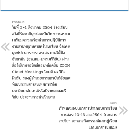
อย่าง
ของ
โรงเรียน
ใน
Previous
สังกัด
วันที่ 3-4 สิงหาคม 2564 โรงเรียน
สพม.
สวัสดิ์รัตนาภิมุขร่วมเป็นวิทยากรอบรม
ตรัง
เตรียมความพร้อมในการปฏิบัติการ
กระบี่
งานสวนพฤกษศาสตร์โรงเรียน จัดโดย
ศูนย์ประสานงาน อพ.สธ.ภาคใต้ฝั่ง
อันดามัน (อพ.สธ.-มทร.ศรีวิชัย) ผ่าน
สื่ออิเล็กทรอนิกส์แอปพลิเคชั่น ZOOM
Cloud Meetings โดยมี ดร.วิกิจ
ผินรับ รองผู้อำนวยการสถาบันวิจัยและ
พัฒนาฝ่ายสารสนเทศการวิจัย
มหาวิทยาลัยเทคโนโลยีราชมงคลศรี
วิชัย ประธานการดำเนินงาน
Next
กำหนดมอบเอกสารประกอบการเรียน
การสอน 10-13 ส.ค.2564 (เอกสาร
รายวิชา เอกสารกิจกรรมพัฒนาผู้เรียน
และเอกสารชุมนุม)