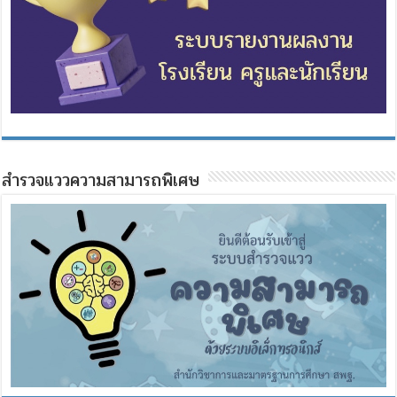
สำรวจแววความสามารถพิเศษ