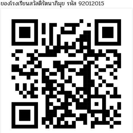
ของโรงเรียนสวัสดิ์รัตนาภิมุข รหัส 92012015