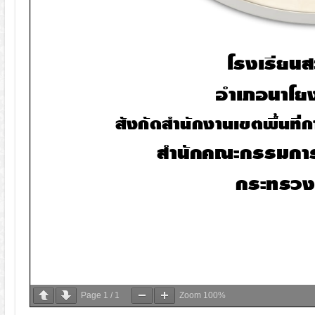
Page
1
/
1
Zoom
100%