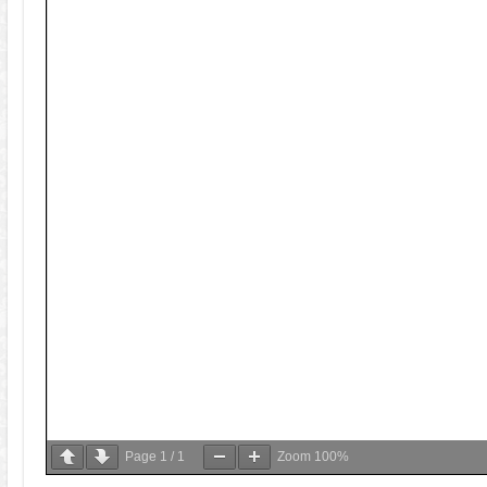
Page
1
/
1
Zoom
100%