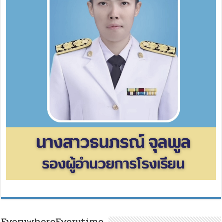
EverywhereEverytime