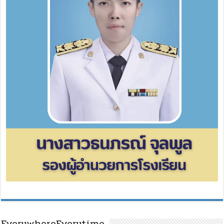
EverywhereEverytime