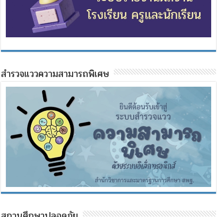
สำรวจแววความสามารถพิเศษ
สถานศึกษาปลอดภัย