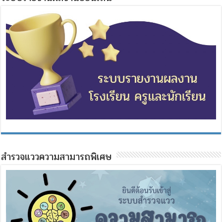
สำรวจแววความสามารถพิเศษ