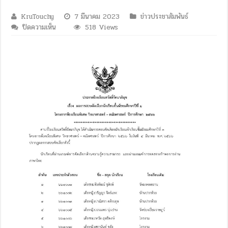
KruTouchy
7 มีนาคม 2023
ข่าวประชาสัมพันธ์
บน
ปิดความเห็น
518 Views
ประกาศ
โรงเรียน
สวัสดิ์
รัต
นาภิ
มุข
เรื่อง
ผล
การ
สอบ
คัด
เลือก
นักเรียน
ชั้น
มัธยมศึกษา
ปี
ที่
๑