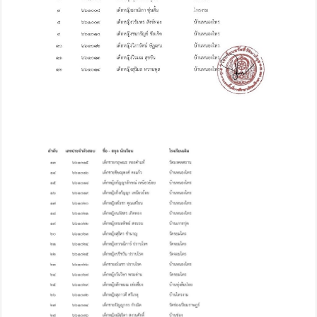
โครงการ
ห้องเรียน
พิเศษ
วิทยาศาสตร์
–
คณิตศาสตร์
ปี
การ
ศึกษา
๒๕๖๖