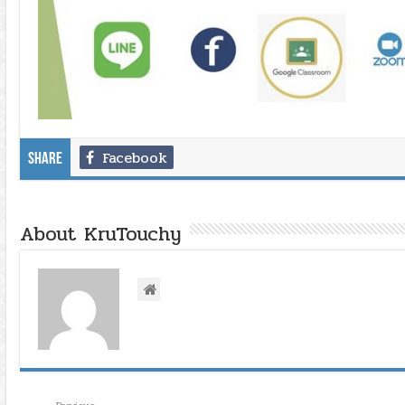
Facebook
Share
About KruTouchy