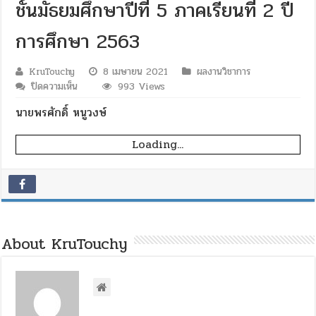
ชั้นมัธยมศึกษาปีที่ 5 ภาคเรียนที่ 2 ปี
การศึกษา 2563
KruTouchy
8 เมษายน 2021
ผลงานวิชาการ
บน
ปิดความเห็น
993 Views
นวัตกรรม
นายพรศักดิ์ หนูวงษ์
การ
จัดการ
Loading...
เรียน
การ
สอน
เรื่อง
ผล
การ
ใช้
About KruTouchy
วิธี
สอน
แบบ
พี
พีพี