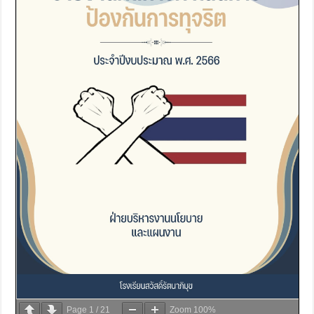
Page
1
/
21
Zoom
100%