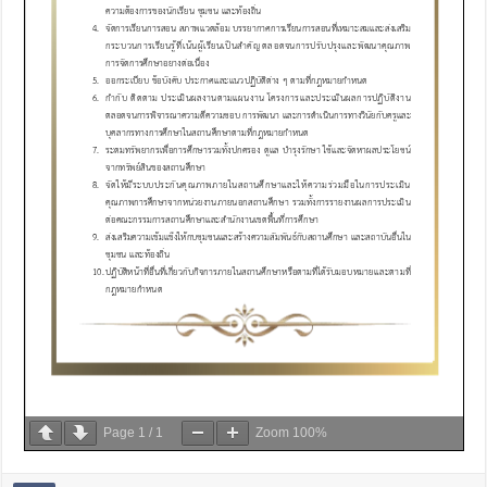
Page
1
/
1
Zoom
100%