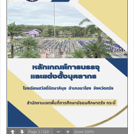
Page
1
/
119
Zoom
100%