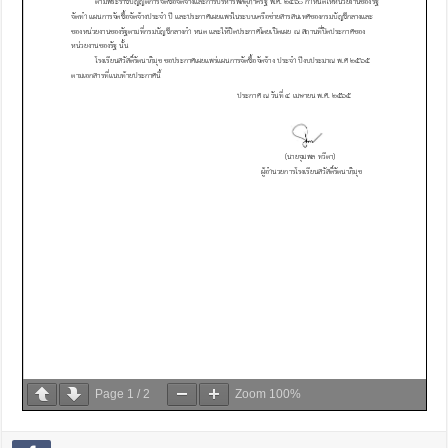
Page
1
/
2
Zoom
100%