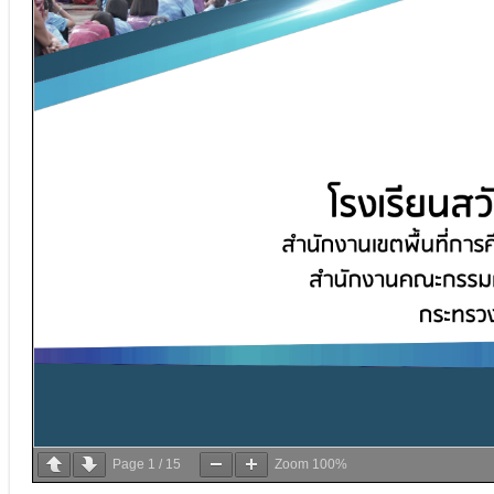
Page
1
/
15
Zoom
100%