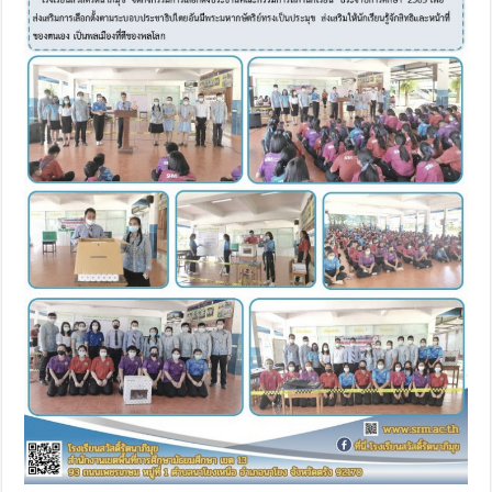
นาภิ
มุข
จัด
กิจกรรม
การ
เลือก
ตั้ง
ประธาน
คณะ
กรรมการ
สภา
นักเรียน
ประจำ
ปี
การ
ศึกษา
2563
เพื่อ
ส่ง
เสริม
การ