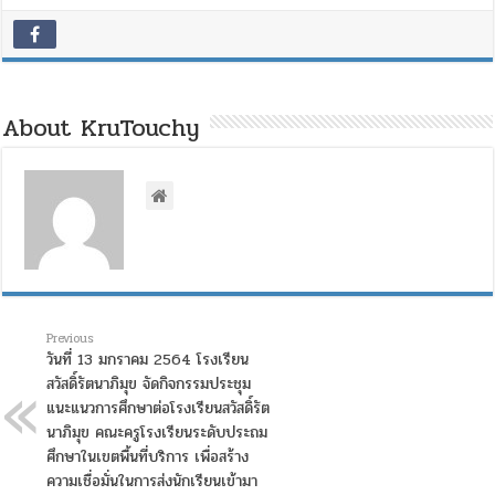
เลือก
ตั้ง
ตาม
ระบอบ
ประชาธิปไตย
About KruTouchy
อัน
มี
พระ
มหา
กษัตริย์
ทรง
เป็น
ประมุข
ส่ง
เสริม
Previous
วันที่ 13 มกราคม 2564 โรงเรียน
ให้
สวัสดิ์รัตนาภิมุข จัดกิจกรรมประชุม
นักเรียน
แนะแนวการศึกษาต่อโรงเรียนสวัสดิ์รัต
รู้จัก
สิทธิ
นาภิมุข คณะครูโรงเรียนระดับประถม
และ
ศึกษาในเขตพื้นที่บริการ เพื่อสร้าง
หน้าที่
ความเชื่อมั่นในการส่งนักเรียนเข้ามา