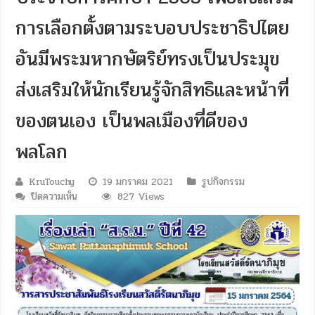
การเลือกตั้งตามระบอบประชาธิปไตย
อันมีพระมหากษัตริย์ทรงเป็นประมุข
ส่งเสริมให้นักเรียนรู้จักสิทธิและหน้าที่
ของตนเอง เป็นพลเมืองที่ดีของ
พลโลก
KruTouchy
19 มกราคม 2021
รูปกิจกรรม
บน
ปิดความเห็น
827 Views
วัน
ที่
15
มกราคม
2564
โรงเรียน
สวัสดิ์
รัต