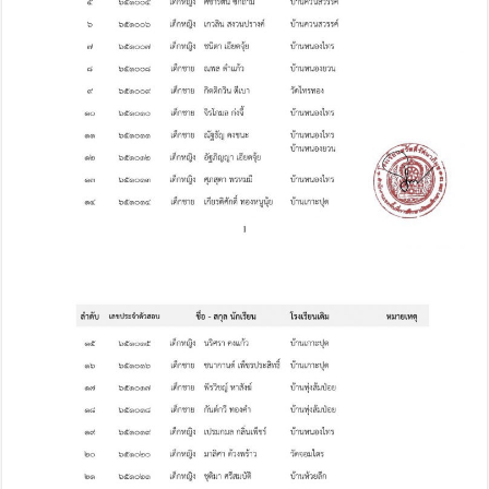
ศึกษา
ต่อ
ชั้น
มัธยมศึกษา
ปี
ที่
๑
โครงการ
ห้องเรียน
พิเศษ
วิทยาศาสตร์-
คณิตศาสตร์
ปี
การ
ศึกษา
๒๕๖๕