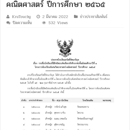
คณิตศาสตร์ ปีการศึกษา ๒๕๖๕
KruTouchy
2 มีนาคม 2022
ข่าวประชาสัมพันธ์
บน
ปิดความเห็น
532 Views
ประกาศ
โรงเรียน
สวัสดิ์
รัต
นาภิ
มุข
เรื่อง
ราย
ชื่อ
นักเรียน
ที่
มี
สิทธิ์
สอบ
คัด
เลือก
เข้า