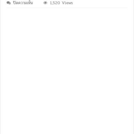
บน
ปิดความเห็น
1,520 Views
ประกาศ
ผล
การ
สอบ
คัด
เลือก
นักเรียน
ชั้น
มัธยมศึกษา
ปี
ที่
1
โครงการ
ห้องเรียน
พิเศษ
วิทยาศาสตร์-
คณิตศาสตร์
ปี
การ
ศึกษา