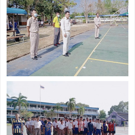
ระหว่าง
วัน
ที่
25
กุมภาพันธ์
ถึง
4
มีนาคม
2564
ณ
โรงเรียน
สวัสดิ์
รัต
นาภิ
มุข