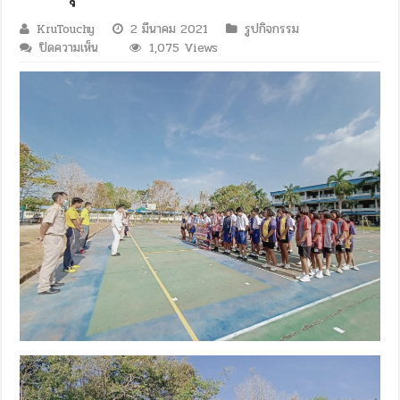
KruTouchy
2 มีนาคม 2021
รูปกิจกรรม
บน
ปิดความเห็น
1,075 Views
กิจ
ร
รม
การ
แข่งขัน
กีฬา
ฟุต
ซอล
ส.ร.ม.
ต้าน
ยา
เสพ
ติด
ประจำ
ปี
การ
ศึกษา
2563