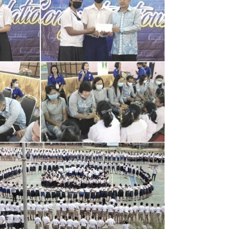
6
ปี
การ
ศึกษา
2563