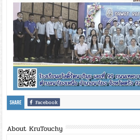
Facebook
Share
About KruTouchy