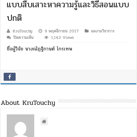
แบบสืบเสาะหาความรู้และวิธีสอนแบบ
ปกติ
KruTouchy
9 พฤศจิกายน 2017
ผลงานวิชาการ
บน
ปิดความเห็น
1,143 Views
การ
ชื่อผู้วิจัย นางณัฏฐิกานต์ ไกรเทพ
เปรียบ
เทียบ
ผล
สัมฤทธิ์
ทางการ
เรียน
วรรณคดี
ไทย
About KruTouchy
เรื่อง
บท
ละคร
พูด
คำ
ฉันท์