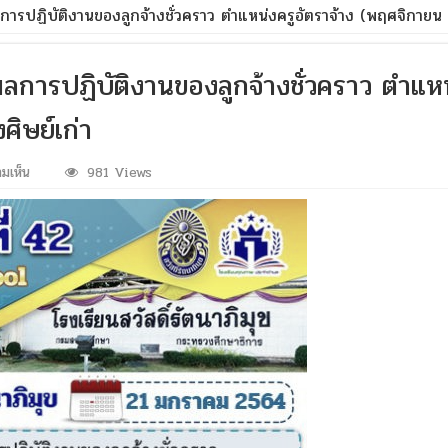
ารปฏิบัติงานของลูกจ้างชั่วคราว ตำแหน่งครูอัตราจ้าง (พฤศจิกายน
การปฏิบัติงานของลูกจ้างชั่วคราว ตำแหน
ิษย์เก่า
บน
มเห็น
981 Views
การ
ประเมิน
ประสิทธิภาพ
และ
ประสิทธิผล
การ
ปฏิบัติ
งาน
ของ
ลูกจ้าง
ชั่วคราว
ตำแหน่ง
ครู