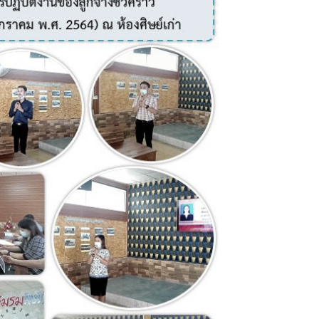
อัตรา
จ้าง
(พฤศจิกายน
พ.ศ.
2563
–
มกราคม
พ.ศ.
2564)
ณ
ห้อง
ศิษย์
เก่า